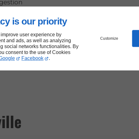
gestion
 de vous
entaux de
cy is our priority
onibilités
 improve user experience by
l BTP,
Customize
nt and ads, as well as analyzing
ng social networks functionalities. By
you consent to the use of Cookies
Google
Facebook
.
ille