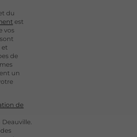
et du
ement
est
e vos
 sont
 et
pes de
lumes
sent un
votre
ation de
 Deauville.
 des