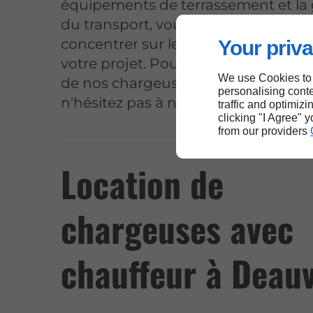
équipements de terrassement et la 
du transport, vous permettant ainsi
concentrer sur les aspects fondam
Your priva
votre projet. Pour connaître les disp
We use Cookies to
de nos chargeuses et autres matérie
personalising conte
n'hésitez pas à nous contacter.
traffic and optimizi
clicking "I Agree" 
from our providers
Location de
chargeuses avec
chauffeur à Deauv