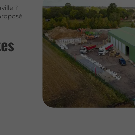
ville ?
 proposé
tes