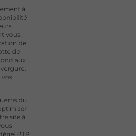
ssement à
ponibilité
eurs
nt vous
ocation de
otte de
épond aux
nvergure,
 vos
uerris du
optimiser
re site à
vous
tériel BTP