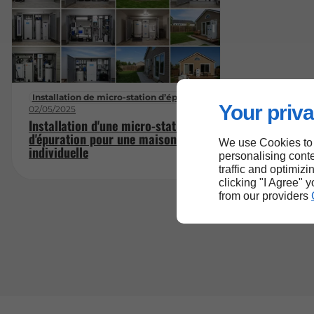
Installation de micro-station d’épuration
Your priva
02/05/2025
Installation d'une micro-station
d'épuration pour une maison
We use Cookies to
individuelle
personalising conte
traffic and optimizi
clicking "I Agree" 
from our providers