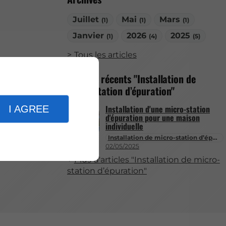
Juillet
Mai
Mars
(1)
(1)
(1)
Janvier
2026
2025
(1)
(4)
(5)
Tous les articles
Articles récents "Installation de
micro-station d’épuration"
Installation d'une micro-station
I AGREE
d'épuration pour une maison
individuelle
Installation de micro-station d’épuration
02/05/2025
Plus d'articles "Installation de micro-
station d’épuration"